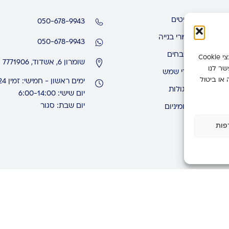
רהיטים
050-678-9943
חומרי בנייה
050-678-9943
מטבחים
כדי לספק את החוויות הטובות ביותר, אנו משתמשים בטכנולוגיות כמו קובצי Cookie
שומרון 6, אשדוד, 7771906
שר לנו
דודי שמש
 או ביטול
ימים ראשון - חמישי: זמין 24 שעות
פרגולות
יום שישי: 6:00-14:00
יום שבת: סגור
אלומיניום
פות