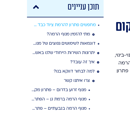
תוכן עניינים
ום
מחפשים פתרון להרמת ציוד כבד באשדוד? הגעתם למקום הנכון
מתי להזמין מנוף הרמה?
דוגמאות לשימושים נפוצים של מנוף הרמה באשדוד
יתרונות השירות הייחודי שלנו באשדוד
בדרום, מתאפיינת בבנייה אינטנסיבית לגובה, פרויקטים של תמ״א 38 ופינוי-בינוי,
איך זה עובד?
 הרמה
פתרון
למה לבחור דווקא בנו?
צרו איתנו קשר
מנוף זרוע בדרום – פתרון מקצועי לכל עבודת הרמה
מנוף הרמה ברמת גן – הפתרון היעיל לכל עבודת הרמה
מנוף הרמה בגבעתיים – פתרון מקצועי להעברת ציוד לכל גובה