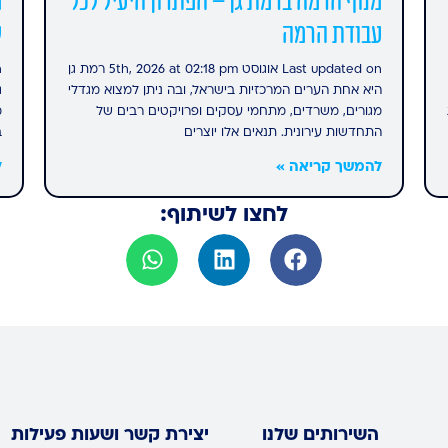
מנוף הרמה ברמת גן – הפתרון היעיל לכל
מ
עבודת הרמה
ל
Last updated on אוגוסט 5th, 2026 at 02:18 pm רמת גן
היא אחת הערים המרכזיות בישראל, ובה ניתן למצוא מגדלי
ג
מגורים, משרדים, מתחמי עסקים ופרויקטים רבים של
מ
התחדשות עירונית. תנאים אלו יוצרים
ב
להמשך קריאה »
ל
לחצו לשיתוף:
השירותים שלנו
יצירת קשר ושעות פעילות