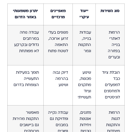
סוג השירות
ייעוד
מאפיינים
יתרון משמעותי
עיקרי
מרכזיים
באזור הדרום
הרמות
עבודות
מנופים בעלי
עבודה נוחה
לאתרי
בנייה,
זרוע ארוכה,
במרחבים
בנייה
התקנות
התאמה
גדולים ובקרקע
בפזורה
וגמר
לשטח פתוח
לא מפותחת
ובערים
הובלת ציוד
שינוע
דיוק גבוה
תומך בפעילות
כבד
מכונות,
בהרמה
התעשייה
למפעלים
מתקנים
ושינוע
הצומחת בדרום
ולמחסנים
וציוד
לוגיסטיים
תעשייתי
הרמות
מזגנים,
עבודה נקייה
מאפשר
לגגות
אנטנות
ומדויקת גם
התקנות מהירות
והתקנות
ויחידות
במבנים
גם ביישובים
מיוחדות
טכניות
נמוכים
מרוחקים