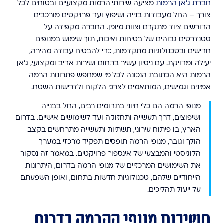
חברת ג'אן הרמות
מציעה שירותי הרמות מקצועיים ובטוחים לכל
צורך – החל מעבודות בנייה ושיפוץ ועד פרויקטים מורכבים
הדורשים ציוד מתקדם וצוות מיומן. החברה מקפידה על
סטנדרטים גבוהים של בטיחות ואיכות, תוך שימוש במנופים
חדישים ובטכנולוגיות מתקדמות, כדי להבטיח עבודה מהירה,
יעילה ומדויקת. עם ניסיון עשיר בתחום ושירות אדיב ומקצועי, ג'אן
הרמות היא הכתובת הנכונה לכל מי שמחפש פתרונות הרמה
אמינים וגמישים, המותאמים לצרכי הלקוח ולדרישות השטח.
מנופי הרמה הם כלי חיוני בתחומים רבים, החל בבנייה
ושיפוצים, דרך תעשייה ותחזוקה ועד לשימושים אישיים. בדרום
הארץ, בו פיתוח עירוני, תשתיות ותעשייה מתרחשים בקצב
הולך וגובר, מנופי הרמה תופסים תפקיד מרכזי במערך
הלוגיסטי והמבצעי של אינספור פרויקטים. במאמר זה נסקור
את השימושים המרכזיים של מנופי הרמה בדרום, היתרונות
הייחודיים שלהם, טכנולוגיות חדשות בתחום, ואופן השפעתם
על ייעול תהליכים.
חשיבות מנופי ההרמה בדרום