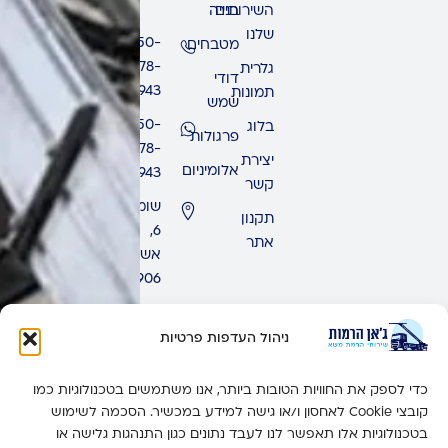
השירותים
בנייה
שלנו
050-
מטבחים
678-
גלרית
דודי
9943
תמונות
שמש
050-
בלוג
פרגולות
678-
יצירת
אלומיניום
9943
קשר
שומרון
תקנון
6,
אתר
אשדוד,
7771906
ימים
ראשון
ניהול העדפות פרטיות
-
חמישי:
כדי לספק את החוויות הטובות ביותר, אנו משתמשים בטכנולוגיות כמו
זמין 24
קובצי Cookie לאחסון ו/או גישה למידע במכשיר. הסכמה לשימוש
שעות
בטכנולוגיות אלו תאפשר לנו לעבד נתונים כגון התנהגות גלישה או