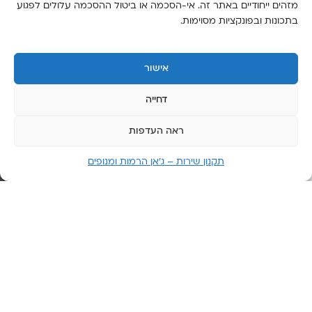
מזהים ייחודיים באתר זה. אי-הסכמה או ביטול ההסכמה עלולים לפגוע
יום
בתכונות ובפונקציות מסוימות.
שישי:
6:00-
14:00
אישור
יום
שבת:
דחייה
סגור
ראה העדפות
תקנון שירות – ג’אן הרמות ומנופים