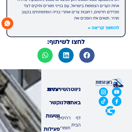
אחת הערים הצפופות בישראל, עם בנייני מגורים ותיקים לצד
מגדלים חדשים, רחובות צרים ואתרי בנייה המתפתחים בקצב
מהיר. תנאים אלו הופכים את
להמשך קריאה »
לחצו לשיתוף:
ניווט
השירותים
יצירת
באתר
שלנו
קשר
ושעות
דף
רהיטים
הבית
חומרי
פעילות