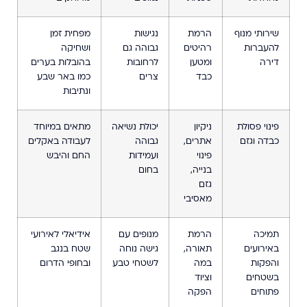
שירותי מנוף
הרמת
נגישות
מפחית זמן
להעברות
רהיטים
גבוהה גם
ושחיקה
דירה
ומטען
לרחובות
בהובלות בערים
כבד
צרים
כמו באר שבע
ונתיבות
פינוי פסולת
ניקיון
יכולת נשיאה
מתאים במיוחד
כבדה וגזם
אתרים,
גבוהה
לעבודה באקלים
פינוי
ועמידות
החם והיבש
בנייה,
בחום
גזם
מאסיבי
תמיכה
הרמת
מנופים עם
אידיאלי לאירועי
באירועים
תאורה,
גישה נוחה
שטח בנגב
והפקות
במה
לשטחי טבע
ובחופי הדרום
בשטחים
וציוד
פתוחים
הפקה