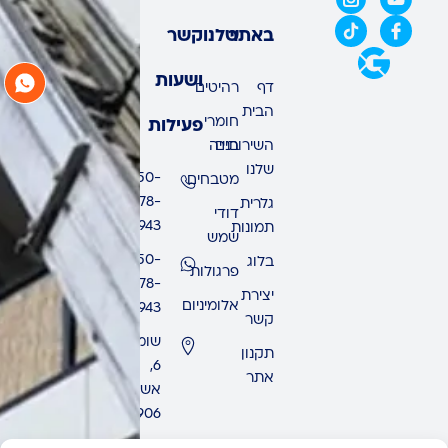
באתר
שלנו
קשר
ושעות
דף
רהיטים
הבית
חומרי
פעילות
השירותים
בנייה
שלנו
050-
מטבחים
678-
גלרית
דודי
9943
תמונות
שמש
050-
בלוג
פרגולות
678-
יצירת
אלומיניום
9943
קשר
שומרון
תקנון
6,
אתר
אשדוד,
7771906