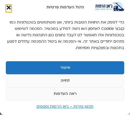
ימים
ראשון
ניהול העדפות פרטיות
-
חמישי:
כדי לספק את החוויות הטובות ביותר, אנו משתמשים בטכנולוגיות כמו
זמין 24
קובצי Cookie לאחסון ו/או גישה למידע במכשיר. הסכמה לשימוש
שעות
בטכנולוגיות אלו תאפשר לנו לעבד נתונים כגון התנהגות גלישה או
מזהים ייחודיים באתר זה. אי-הסכמה או ביטול ההסכמה עלולים לפגוע
יום
בתכונות ובפונקציות מסוימות.
שישי:
6:00-
14:00
אישור
יום
שבת:
דחייה
סגור
ראה העדפות
תקנון שירות – ג’אן הרמות ומנופים