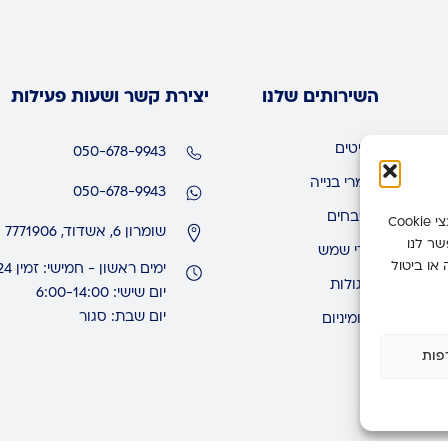
השירותים שלנו
יצירת קשר ושעות פעילות
רהיטים
050-678-9943
חומרי בנייה
050-678-9943
מטבחים
כדי לספק את החוויות הטובות ביותר, אנו משתמשים בטכנולוגיות כמו קובצי Cookie
שומרון 6, אשדוד, 7771906
שר לנו
דודי שמש
 או ביטול
ימים ראשון - חמישי: זמין 24 שעות
פרגולות
יום שישי: 6:00-14:00
יום שבת: סגור
אלומיניום
פות