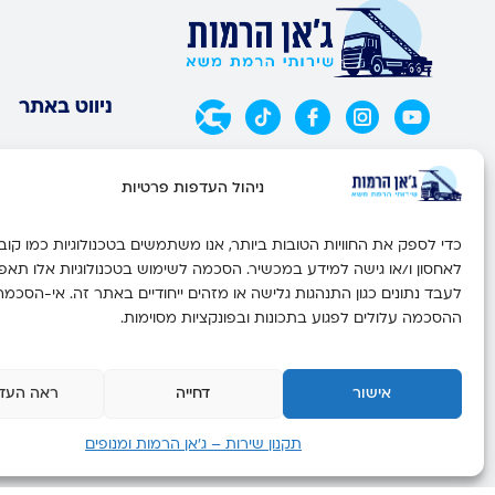
ניווט באתר
דף הבית
ניהול העדפות פרטיות
השירותים שלנו
גלרית תמונות
לאחסון ו/או גישה למידע במכשיר. הסכמה לשימוש בטכנולוגיות אלו תאפ
בלוג
לעבד נתונים כגון התנהגות גלישה או מזהים ייחודיים באתר זה. אי-הסכמה
יצירת קשר
ההסכמה עלולים לפגוע בתכונות ובפונקציות מסוימות.
תקנון אתר
אישור
דחייה
ראה העד
תקנון שירות – ג’אן הרמות ומנופים