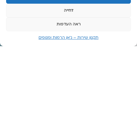
שבת:
דחייה
סגור
ראה העדפות
תקנון שירות – ג’אן הרמות ומנופים