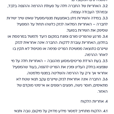
לסטנדרטים המקובלים.
3.2.
האחריות של החברה חלה על פעולת ההרמה וההנפה בלבד,
ובמהלך העבודה עצמה.
3.3.
במידה והשירות ניתן באמצעות מנוף/מפעיל שאינו שייך ישירות
לחברה – האחריות המלאה לנזק כלשהו תחול על המפעיל
שסיפק את השירות בפועל.
3.4.
מרגע שהפריט מורם ומונח במקום היעד (למשל במרפסת או
בחלון), האחריות עוברת ללקוח. החברה אינה אחראית לנזק
שייגרם כתוצאה ממשיכת הפריט פנימה או מטיפול לא תקין בו
לאחר ההרמה.
3.5.
בעת הורדת פריטים/מסוע מהגובה – האחריות חלה על מי
שנמצא בחלק העליון ומכין את הפריט להנפה, בעוד שהמפעיל
אחראי אך ורק על ההרמה והשליטה במנוף מלמטה.
3.6.
החברה אינה אחראית לנזק שייגרם עקב תנאי שטח לא
מתאימים, חוסר גישה, חפצים רופפים או אי־פינוי מוקדם של
האזור.
4.⁠ ⁠אחריות הלקוח
4.1.
הלקוח מתחייב למסור מידע מדויק על מיקום, גובה ותנאי