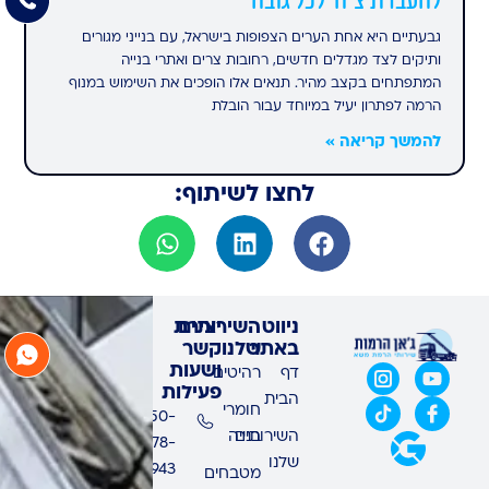
להעברת ציוד לכל גובה
גבעתיים היא אחת הערים הצפופות בישראל, עם בנייני מגורים
ותיקים לצד מגדלים חדשים, רחובות צרים ואתרי בנייה
המתפתחים בקצב מהיר. תנאים אלו הופכים את השימוש במנוף
הרמה לפתרון יעיל במיוחד עבור הובלת
להמשך קריאה »
לחצו לשיתוף:
ניווט
השירותים
יצירת
באתר
שלנו
קשר
ושעות
דף
רהיטים
פעילות
הבית
חומרי
050-
השירותים
בנייה
678-
שלנו
9943
מטבחים