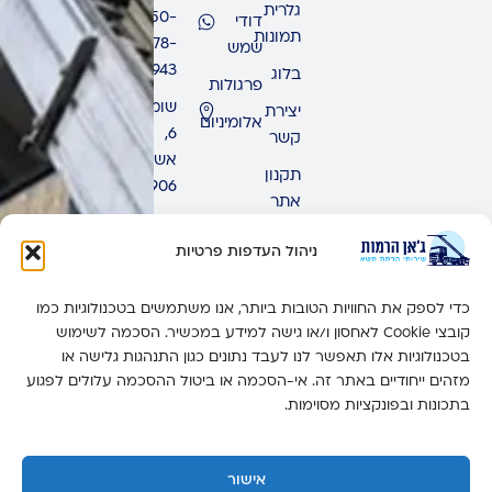
גלרית
050-
דודי
תמונות
678-
שמש
9943
בלוג
פרגולות
שומרון
יצירת
אלומיניום
6,
קשר
אשדוד,
תקנון
7771906
אתר
ימים
ראשון
ניהול העדפות פרטיות
-
חמישי:
כדי לספק את החוויות הטובות ביותר, אנו משתמשים בטכנולוגיות כמו
זמין 24
קובצי Cookie לאחסון ו/או גישה למידע במכשיר. הסכמה לשימוש
שעות
בטכנולוגיות אלו תאפשר לנו לעבד נתונים כגון התנהגות גלישה או
מזהים ייחודיים באתר זה. אי-הסכמה או ביטול ההסכמה עלולים לפגוע
יום
בתכונות ובפונקציות מסוימות.
שישי:
6:00-
14:00
אישור
יום