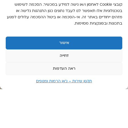
זמין 24
קובצי Cookie לאחסון ו/או גישה למידע במכשיר. הסכמה לשימוש
שעות
בטכנולוגיות אלו תאפשר לנו לעבד נתונים כגון התנהגות גלישה או
מזהים ייחודיים באתר זה. אי-הסכמה או ביטול ההסכמה עלולים לפגוע
יום
בתכונות ובפונקציות מסוימות.
שישי:
6:00-
14:00
אישור
יום
שבת:
דחייה
סגור
ראה העדפות
תקנון שירות – ג’אן הרמות ומנופים