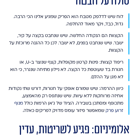
סולח על חבטה
לוח שיש לדלפק מטבח הוא הפריק שמגיע אלינו הכי הרבה.
גדול, כבד, ויקר מאוד להחלפה.
הקצוות הם הנקודה החלשה.
שיש שנחבט בקצה על קיר,
ישבר. שיש שנחבט בפנים, לא ישבר. לכן כל ההגנה מרוכזת על
הקצוות.
ריפוד קצוות:
פינות קרטון מקופלות, קצף שנוצר ב-U, או
חגורת בד שעוטפת כל הקצה. לא ניילון מתיחה שנגרר, כי הוא
לא מגן על ההלם.
כיוון ההרמה:
שיש שמורם אופקי על חגורות, דורש שתי נקודות
אחיזה מרוחקות ללא עיוות. שיש שנתפס רק מהאמצע,
מתכופף ומסתכן בשבירה. הציוד של ג'אן הרמות כולל
מנוף
זרוע פרק
שמאפשר פיזור עומס מדויק לפריקים כאלה.
אלומיניום: פגיע לשריטות, עדין