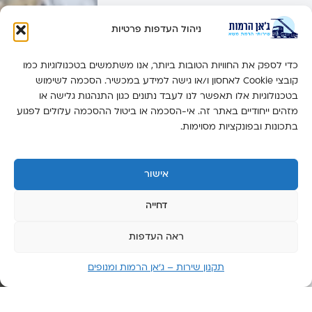
ימים
ראשון
ניהול העדפות פרטיות
-
חמישי:
כדי לספק את החוויות הטובות ביותר, אנו משתמשים בטכנולוגיות כמו
זמין 24
קובצי Cookie לאחסון ו/או גישה למידע במכשיר. הסכמה לשימוש
שעות
בטכנולוגיות אלו תאפשר לנו לעבד נתונים כגון התנהגות גלישה או
מזהים ייחודיים באתר זה. אי-הסכמה או ביטול ההסכמה עלולים לפגוע
יום
בתכונות ובפונקציות מסוימות.
שישי:
6:00-
14:00
אישור
יום
שבת:
דחייה
סגור
ראה העדפות
תקנון שירות – ג’אן הרמות ומנופים