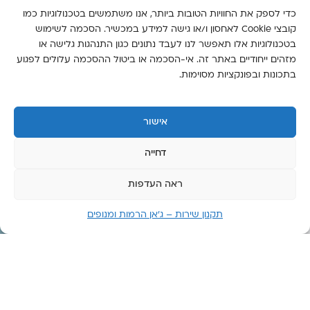
חמישי:
כדי לספק את החוויות הטובות ביותר, אנו משתמשים בטכנולוגיות כמו
זמין 24
קובצי Cookie לאחסון ו/או גישה למידע במכשיר. הסכמה לשימוש
שעות
בטכנולוגיות אלו תאפשר לנו לעבד נתונים כגון התנהגות גלישה או
מזהים ייחודיים באתר זה. אי-הסכמה או ביטול ההסכמה עלולים לפגוע
יום
בתכונות ובפונקציות מסוימות.
שישי:
6:00-
14:00
אישור
יום
שבת:
דחייה
סגור
ראה העדפות
תקנון שירות – ג’אן הרמות ומנופים