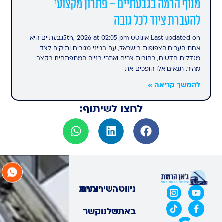
מנוף הרמה בגבעתיים – פתרון מקצועי
להעברת ציוד לכל גובה
Last updated on אוגוסט 5th, 2026 at 02:05 pmגבעתיים היא
אחת הערים הצפופות בישראל, עם בנייני מגורים ותיקים לצד
מגדלים חדשים, רחובות צרים ואתרי בנייה המתפתחים בקצב
מהיר. תנאים אלו הופכים את
להמשך קריאה »
לחצו לשיתוף:
ניווט
השירותים
יצירת
באתר
שלנו
קשר