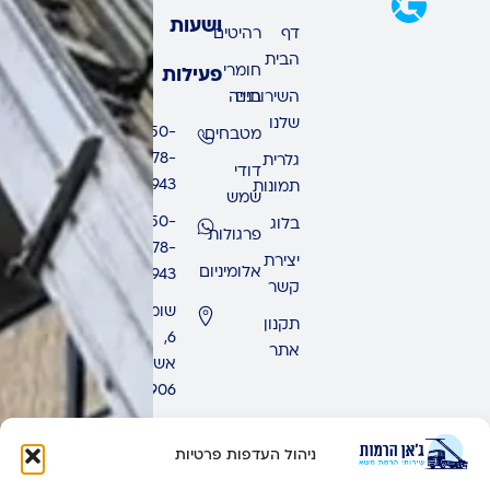
ושעות
דף
רהיטים
הבית
חומרי
פעילות
השירותים
בנייה
שלנו
050-
מטבחים
678-
גלרית
דודי
9943
תמונות
שמש
050-
בלוג
פרגולות
678-
יצירת
אלומיניום
9943
קשר
שומרון
תקנון
6,
אתר
אשדוד,
7771906
ימים
ראשון
ניהול העדפות פרטיות
-