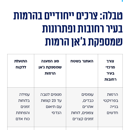
טבלה: צרכים ייחודיים בהרמות
בעיר רחובות ופתרונות
שמספקת ג’אן הרמות
צורך
האתגר בשטח
סוג המענה
התועלת
מרכזי
שמספקת ג’אן
ללקוח
בעיר
הרמות
רחובות
הרמות
עומסים
מנופים לגובה
עמידה
בפרויקטי
כבדים,
עד 23 קומות
בלוחות
בנייה
אתרים
עם תיאום
זמנים
חדשים
צפופים, לוחות
הנדסי
והפחתת
זמנים קצרים
כוח אדם