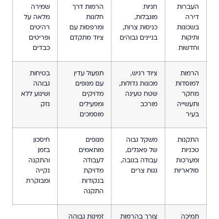
העברות
חניות
הרמות דרך
שמירה
דירה
מוגבלות,
חלונות
מלאה על
בשכונות
כניסות צרות,
ומרפסות עם
רהיטים
ותיקות
בניינים גבוהים
ציוד מתקדם
ופריטים
וחדשות
כבדים
הרמות
ציוד רגיש,
תפעול עדין
בטיחות
למוסדות
מכונות גדולות,
עם מנופים
גבוהה
מחקר
שטח טעינה
מדויקים
ושינוע ללא
ותעשייה
מורכב
ומפעילים
נזק
בעיר
מוסמכים
התקנות
משקל גבוה
מנופים
חיסכון
טכניות
של פאנלים,
מותאמים
בזמן
ומערכות
עבודה בגובה,
לעבודה
והתקנה
סולאריות
גגות צרים
מדויקת
נקייה
בנקודות
ומבוקרת
התקנה
תמיכה
צורך בהרמות
זמינות גבוהה