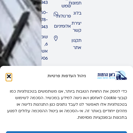
9943
תמונות
שמש
050-
בלוג
פרגולות
678-
יצירת
אלומיניום
9943
קשר
שומרון
תקנון
6,
אתר
אשדוד,
7771906
ימים
ראשון
ניהול העדפות פרטיות
-
חמישי:
כדי לספק את החוויות הטובות ביותר, אנו משתמשים בטכנולוגיות כמו
זמין 24
קובצי Cookie לאחסון ו/או גישה למידע במכשיר. הסכמה לשימוש
שעות
בטכנולוגיות אלו תאפשר לנו לעבד נתונים כגון התנהגות גלישה או
מזהים ייחודיים באתר זה. אי-הסכמה או ביטול ההסכמה עלולים לפגוע
יום
בתכונות ובפונקציות מסוימות.
שישי:
6:00-
14:00