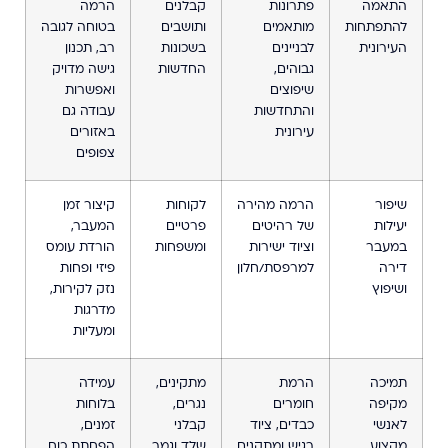
התאמה
פתרונות
קבלנים
הרמה
להתפתחות
מותאמים
ותושבים
בטוחה לגובה
העירונית
לבניינים
בשכונות
רב, תכנון
גבוהים,
החדשות
גישה מדויק
שיפוצים
ואפשרות
והתחדשות
עבודה גם
עירונית
באזורים
צפופים
שיפור
הרמה מהירה
לקוחות
קיצור זמן
יעילות
של רהיטים
פרטיים
המעבר,
במעבר
וציוד ישירות
ומשפחות
הורדת עומס
דירה
למרפסת/חלון
פיזי ופחות
ושיפוץ
נזק לקירות,
מדרגות
ומעליות
תמיכה
הרמת
מתקינים,
עמידה
מקיפה
חומרים
נגרים,
בלוחות
לאנשי
כבדים, ציוד
קבלני
זמנים,
מקצוע
רגיש ומתקנים
שלד וגמר
הפחתת כוח