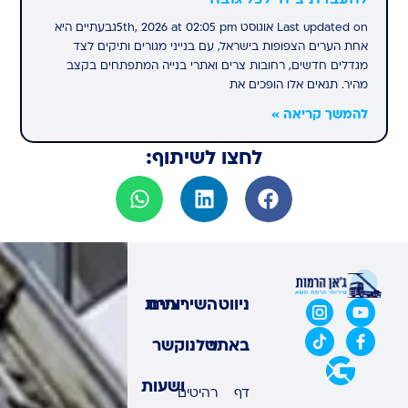
Last updated on אוגוסט 5th, 2026 at 02:05 pmגבעתיים היא
אחת הערים הצפופות בישראל, עם בנייני מגורים ותיקים לצד
מגדלים חדשים, רחובות צרים ואתרי בנייה המתפתחים בקצב
מהיר. תנאים אלו הופכים את
להמשך קריאה »
לחצו לשיתוף:
ניווט
השירותים
יצירת
באתר
שלנו
קשר
ושעות
דף
רהיטים