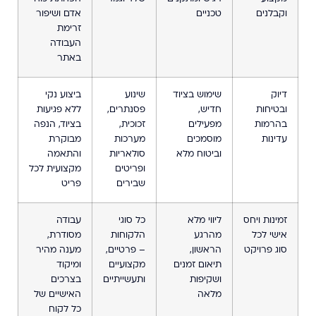
וקבלנים
טכניים
אדם ושיפור
זרימת
העבודה
באתר
דיוק
שימוש בציוד
שינוע
ביצוע נקי
ובטיחות
חדיש,
פסנתרים,
ללא פגיעות
בהרמות
מפעילים
זכוכית,
בציוד, הנפה
עדינות
מוסמכים
מערכות
מבוקרת
וביטוח מלא
סולאריות
והתאמה
ופריטים
מקצועית לכל
שבירים
פריט
זמינות ויחס
ליווי מלא
כל סוגי
עבודה
אישי לכל
מהרגע
הלקוחות
מסודרת,
סוג פרויקט
הראשון,
– פרטיים,
מענה מהיר
תיאום זמנים
מקצועיים
ומיקוד
ושקיפות
ותעשייתיים
בצרכים
מלאה
האישיים של
כל לקוח