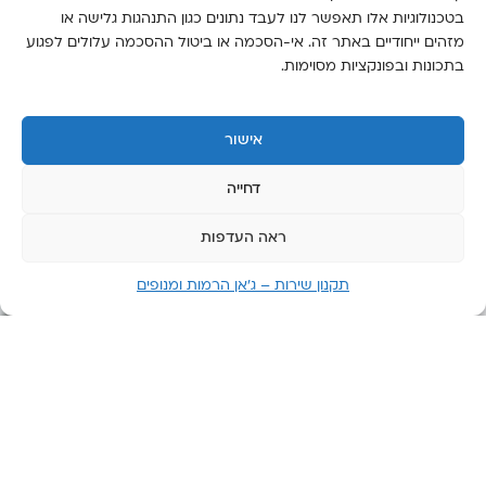
שעות
בטכנולוגיות אלו תאפשר לנו לעבד נתונים כגון התנהגות גלישה או
מזהים ייחודיים באתר זה. אי-הסכמה או ביטול ההסכמה עלולים לפגוע
יום
בתכונות ובפונקציות מסוימות.
שישי:
6:00-
14:00
אישור
יום
שבת:
דחייה
סגור
ראה העדפות
תקנון שירות – ג’אן הרמות ומנופים