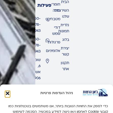
הבית
חומרי
פעילות
השירותים
בנייה
שלנו
050-
מטבחים
678-
גלרית
דודי
9943
תמונות
שמש
050-
בלוג
פרגולות
678-
יצירת
אלומיניום
9943
קשר
שומרון
תקנון
6,
אתר
אשדוד,
7771906
ימים
ראשון
ניהול העדפות פרטיות
-
חמישי:
כדי לספק את החוויות הטובות ביותר, אנו משתמשים בטכנולוגיות כמו
זמין 24
קובצי Cookie לאחסון ו/או גישה למידע במכשיר. הסכמה לשימוש