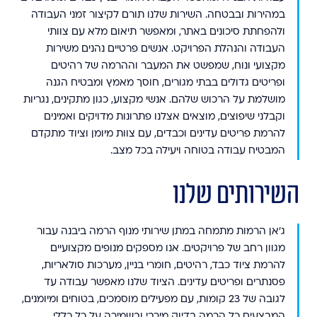
במהירות ובבטחה. השירות שלנו תורם לקיצור זמני העבודה
ולהפחתת סיכונים באתר, ומאפשר תיאום מלא עם צוותי
העבודה והנהלת הפרויקט. אנשים פרטיים נהנים משירות
מקצועי ונוח, שמפשט את המעבר וההרמה של רהיטים
ופריטים גדולים בבתי מגורים, חוסך מאמץ ומבטיח הגנה
מושלמת על הרכוש שלהם. אנשי מקצוע, כגון מתקינים, נגריות
וקבלני שיפוצים, מוצאים אצלנו פתרונות מדויקים ואמינים
להרמת פריטים עדינים וכבדים, עם צוות מיומן וציוד מתקדם
המבטיח עבודה בטוחה ויעילה בכל מצב.
השירותים שלנו
ג'אן הרמות מתמחה במתן שירותי מנוף הרמה ביבנה עבור
מגוון רחב של פרויקטים. אנו מספקים מנופים מקצועיים
להרמת ציוד כבד, רהיטים, חומרי בניין, מערכות סולאריות,
פסנתרים ופריטים עדינים. הציוד שלנו מאפשר עבודה עד
לגובה של 23 קומות, עם מפעילים מוסמכים, בטוחים ומיומנים,
המבצעים כל הרמה בדיוק מירבי ובשמירה על כל כללי