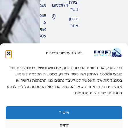
יצירת
אלומיניום
9943
קשר
שומרון
תקנון
6,
אתר
אשדוד,
7771906
ימים
ראשון
ניהול העדפות פרטיות
-
חמישי:
כדי לספק את החוויות הטובות ביותר, אנו משתמשים בטכנולוגיות כמו
זמין 24
קובצי Cookie לאחסון ו/או גישה למידע במכשיר. הסכמה לשימוש
שעות
בטכנולוגיות אלו תאפשר לנו לעבד נתונים כגון התנהגות גלישה או
מזהים ייחודיים באתר זה. אי-הסכמה או ביטול ההסכמה עלולים לפגוע
יום
בתכונות ובפונקציות מסוימות.
שישי:
6:00-
14:00
אישור
יום
שבת:
דחייה