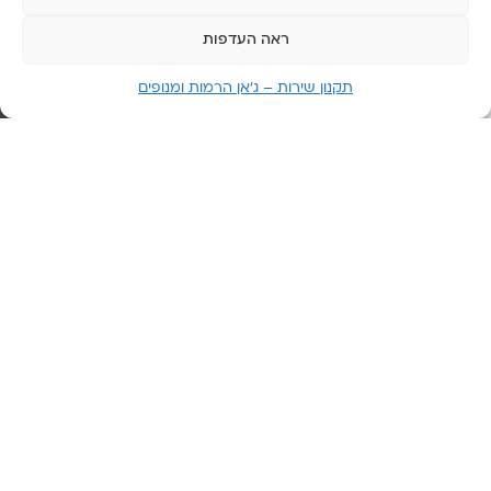
סגור
ראה העדפות
תקנון שירות – ג’אן הרמות ומנופים