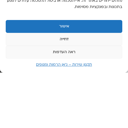
מזהים ייחודיים באתר זה. אי-הסכמה או ביטול ההסכמה עלולים לפגוע
יום
בתכונות ובפונקציות מסוימות.
שישי:
6:00-
14:00
אישור
יום
שבת:
דחייה
סגור
ראה העדפות
תקנון שירות – ג’אן הרמות ומנופים