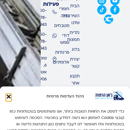
פעילות
הבית
חומרי
050-
השירותים
בנייה
678-
שלנו
9943
מטבחים
גלרית
050-
דודי
תמונות
678-
שמש
9943
בלוג
פרגולות
שומרון
יצירת
אלומיניום
6,
קשר
אשדוד,
תקנון
7771906
אתר
ימים
ראשון
ניהול העדפות פרטיות
-
חמישי:
כדי לספק את החוויות הטובות ביותר, אנו משתמשים בטכנולוגיות כמו
זמין 24
קובצי Cookie לאחסון ו/או גישה למידע במכשיר. הסכמה לשימוש
שעות
בטכנולוגיות אלו תאפשר לנו לעבד נתונים כגון התנהגות גלישה או