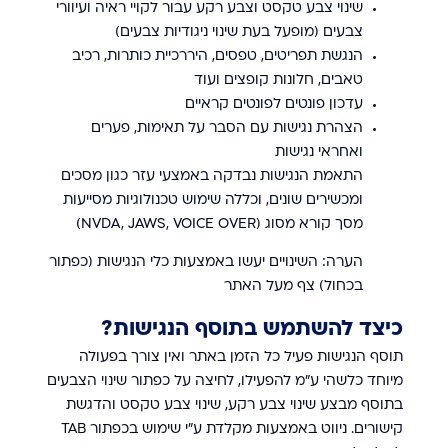
שינוי צבע טקסט וצבע רקע עבור לקויי ראיה ועיוורי
צבעים (מופעל בעת שינוי ניגודיות צבעים)
הנגשת תפריטים, טפסים, היררכיית כותרות, רכיב
טאבים, חלונות קופצים ועוד
עדכון פונטים לפונטים קראיים
הצהרת נגישות עם הסבר על תאימות, פערים
ואחראי נגישות
התאמת הנגישות נבדקה באמצעי עזר כגון מסכים
ומכשירים שונים, וכללה שימוש טכנולוגיות מסייעות
מסך קורא מסוג (NVDA, JAWS, VOICE OVER)
הערה: השינויים יעשו באמצעות כלי הנגישות (כפתור
בכחול) צף מעל האתר
כיצד להשתמש בתוסף הנגישות?
תוסף הנגישות פעיל כל הזמן באתר ואין צורך בפעולה
מיוחד כלשהי ע"מ להפעילו, לחיצה על כפתור שינוי הצבעים
בתוסף מבצע שינוי צבע רקע, שינוי צבע טקסט והדגשת
קישורים. ניווט באמצעות מקלדת ע"י שימוש בכפתור TAB