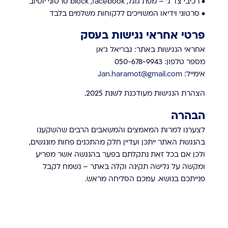
• רכיבי צד ג' – מפת גוגל, block ,facebook סרטוני יוטיוב
• סרטוני וידיאו המשוייכים ללקוחות משלמים בלבד
פרטי אחראי נגישות בעסק
אחראי הנגישות באתר: גבריאל ג׳אן
מספר טלפון: 050-678-9943
אימייל:
Jan.haramot@gmail.com
הצהרת הנגישות מעודכנת לשנת 2025.
הבהרה
לצערנו למרות המאמצים והמשאבים הרבים שהשקענו
בהנגשת האתר ייתכן ועדיין חלק מהתכנים פחות מונגשים,
ולכן אם בכל זאת נתקלתם בפער בהנגשה אשר מפריע
ומקשה על גלישה תקינה וקלה באתר – נשמח לקבל
פנייתכם בנושא. עמכם הסליחה מראש.