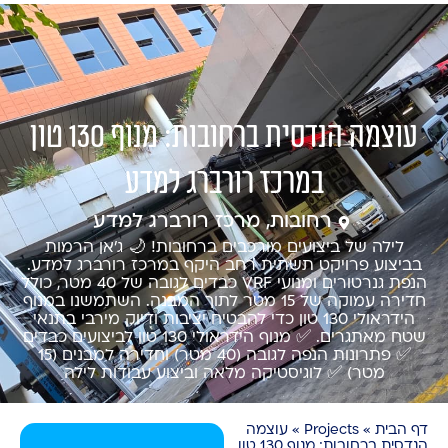
עוצמה הנדסית ברחובות: מנוף 130 טון
במרכז רורברג למדע
רחובות, מרכז רורברג למדע
לילה של ביצועים מורכבים ברחובות! 🌙 ג'אן הרמות
בביצוע פרויקט תשתית רחב היקף במרכז רורברג למדע.
הנפת גנרטורים ומנועי VRF כבדים לגובה של 40 מטר, כולל
חדירה עמוקה של 15 מטר לתוך המבנה. השתמשנו במנוף
הידראולי 130 טון כדי להבטיח יציבות ודיוק מירבי בתנאי
שטח מאתגרים. ​✅ מנוף הידראולי 130 טון לביצועים כבדים
✅ פתרונות הנפה לגובה (40 מטר) וחדירה למבנים (15
מטר) ✅ לוגיסטיקה מלאה וביצוע עבודות לילה
דף הבית
»
Projects
»
עוצמה
הנדסית ברחובות: מנוף 130 טון