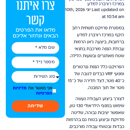
צרו איתנו
במרכז רורברג למדע
Last updated on יוני 10th, 2026
קשר
at 10:54 am
במסגרת פרויקט תשתית רחב
מלאו את הפרטים
היקף במרכז רורברג למדע
הבאים ונחזור אליכם
ברחובות, ביצעה ג׳אן הרמות
עבודת הנפה מורכבת בתנאי
שטח מאתגרים ובשעות הלילה.
הפרויקט כלל הנפת גנרטורים
ומנועי VRF כבדים לגובה של
כ־40 מטר, לצד חדירה של כ־15
אני מאשר את
מטר אל תוך המבנה.
מדיניות
הפרטיות
לצורך ביצוע העבודה נעשה
שליחה
שימוש במנוף הידראולי 130 טון,
שאפשר יציבות גבוהה, שליטה
מדויקת וביצוע בטוח גם בהרמות
כבדות ובטווחי עבודה מורכבים.