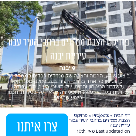
פרויקט הצבת ממ״דים ברחבי העיר עבור
עיריית יבנה
יבנה
ביצוע שינוע, הרמה והצבה של ממ״דים כבדים במשקל של
כ־38 טון כל אחד ברחבי העיר יבנה, כחלק מפרויקט
לשדרוג הביטחון והמיגון של תושבי העיר, תוך עבודה
מדויקת בסביבה עירונית ושמירה מלאה על בטיחות, תכנון
וביצוע מקצועי.
דף הבית
»
Projects
»
פרויקט
הצבת ממ״דים ברחבי העיר עבור
צרו איתנו
עיריית יבנה
Last updated on מאי 10th,