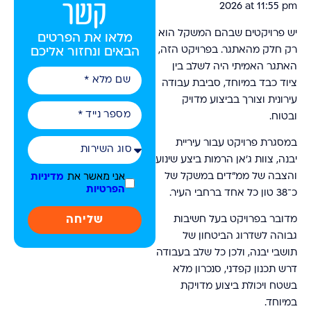
קשר
2026 at 11:55 pm
יש פרויקטים שבהם המשקל הוא
מלאו את הפרטים
רק חלק מהאתגר. בפרויקט הזה,
הבאים ונחזור אליכם
האתגר האמיתי היה לשלב בין
ציוד כבד במיוחד, סביבת עבודה
עירונית וצורך בביצוע מדויק
ובטוח.
במסגרת פרויקט עבור עיריית
יבנה, צוות ג'אן הרמות ביצע שינוע
אני מאשר את
והצבה של ממ״דים במשקל של
מדיניות
הפרטיות
כ־38 טון כל אחד ברחבי העיר.
שליחה
מדובר בפרויקט בעל חשיבות
גבוהה לשדרוג הביטחון של
תושבי יבנה, ולכן כל שלב בעבודה
דרש תכנון קפדני, סנכרון מלא
בשטח ויכולת ביצוע מדויקת
במיוחד.